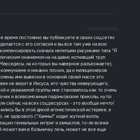
2013-11-13 19:38:13
е время постоянно вы публикуете в своих соц.сетях
 делается с его согласия и вы все там уже на всю
 компенсировать сначала нелепыми рисунками типа "Я
лическим онанизмом на на давно исгнивший труп
 Мерседесы, на которых вы наверное разъезжаете),
оммунизме и никаких плохих, да и милиционеров
 смены ими вывески в основной своей массе это
век не верит в Иисуса, его чувства неверующего,
ой и уважаемой группы мне становилось как то очень
вочек и всевозможные падонковские приколы, ну по
ли сейчас на всех соц.ресурсах - это вообще нечто!
ились бы в этой дикой агонистической истерике, а
о, не здорового ("Хаммы!" издал жуткий вопль
ваших гениальных интриг и замыслов, то-ли всеже
А может вам в больничку лечь, может не все еще