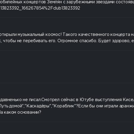
 юбилейных концертов Землян с зарубежными звездами состояв
o-13823392_166267854%2Fclub13823392
открыли музыкальный космос! Такого качественного концерта н
 чтобы не перебивать его. Огромное спасибо. Будет здорово, е
давненько не писал.Смотрел сейчас в Ютубе выступления Киселя
уть домой","Каскадёры","Кораблик"?Если бы они играли аранжи
а каком основании?