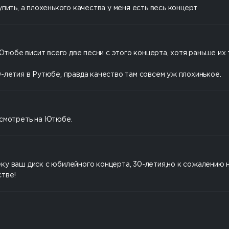
пить, а плохенького качества у меня есть весь концерт
 Ютюбе висит всего две песни с этого концерта, хотя раньше их 
-летия в Рутюбе, правда качество там совсем уж плохинькое.
осмотреть на Ютюбе.
у ваш диск с юбилейного концерта, 30-летия,но к сожалению не
стве!