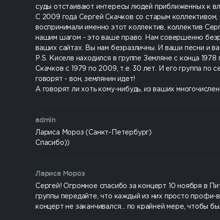
суды отстаивают интересы людей приближенных к вл
С 2009 года Сергей Скачков со старым коллективом, 
воспринимали именно этот коллектив, коллектив Серг
нашим шагом - это ваше право. Нам совершенно безра
ваших сайтах. Вы нам безразличны. И ваши песни и в
P.S. Киселв находился в группе Земляне с конца 1978 по
Скачков с 1979 по 2009, т.е. 30 лет. И его группа по
говорят - вон, землянин идет!
А говорят ли хоть кому-нибудь, из ваших многочисленн
admin
Лариса Мороз (Санкт-Петербург)
Спасибо))
Лариса Мороз
Сергей! Огромное спасибо за концерт 10 ноября в Пи
группы передайте, что каждый из них просто профи-в
концерт не заканчивался... по крайней мере, чтобы 