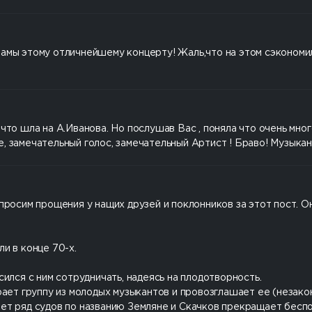
ламы этому отличнейшему концерту! Жаль,что на этом сэкономи
что шла на А.Иванова. Но послушав Вас , поняла что очень мно
е, замечательный голос, замечательный Артист ! Браво! Музык
просим прощения у нащих друзей и поклонников за этот пост. Он
и в конце 70-х.
сился с ним сотрудничать, надеясь на плодотворность.
ирает группу из молодых музыкантов и провозглашает ее (незако
ет ряд судов по названию Земляне и Скачков прекращает беспол