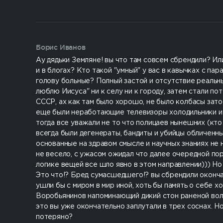
Борис Иванов
Ау дядьки Земляне! вы что там совсем сбрендили? И
и в блогах? Кто такой "умный" у вас в кавычках с па
голову больные? Полный застой и отсутствие реальн
люблю Иисуса" ни к селу ни к городу, затем стали 
СССР, ах как там было хорошо, не было колбасы зато
еще были неработающие телевизоры холодильники и с
тогда все уважали не то что полицаев нынешних (кто
всегда были дегенераты, бандиты и убийцы обличенны
основанные на здравом смысле и научных знаниях не 
не весело, с ужасом ожидал что далее очередной по
логике вещей все шло явно в этом направлении))) Но
Это что!? Бред сумасшедшего!? вы сбрендили окончат
ушли бы с миром в мир иной, хоть бы память о себе хо
Воробьянинов напоминающий дикий стон раненой волч
это вы уже окончательно заплутали в трех соснах. Н
потеряно?