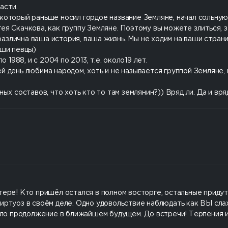
асти.
который раньше носил гордое название Земляне, начал сольную 
ея Скачкова, как группу Земляне. Поэтому вы можете злиться, з
злична ваша история, ваша жизнь. Мы не ходим на ваши страни
аши певцы)
 1988, и с 2004 по 2013, т.е. около19 лет.
 сей день любима народом, хоть и не называется группой Земляне
ых составов, что хоть кто то там землянин?)) Вряд ли. Да и вря
тере! Кто пришёл остался в полном восторге, остальные придут 
иртуоз в своём деле. Одно удовольствие наблюдать как ВЫ слаж
было продолжение в ближайшем будущем. До встречи! Терпения и 