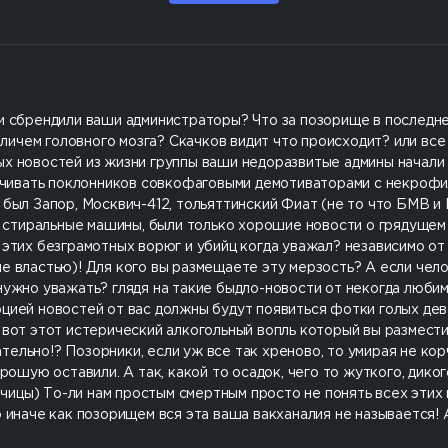
ли сбрендили ваши администраторы? Что за позорище в последне
раличем головного мозга? Скачков видит что происходит? или все
ых новостей из жизни группы ваши недоразвитые админы начали
потчивать поклонников совкофаговыми демотиваторами с некрофи
 был Запор, Москвич-412, тольяттинский Фиат (не то что БМВ и
тиральные машины, были только хорошие новости о грядущем к
 этих безграмотных ворюг и убийц когда уважал? независимо от
е властью)! Для кого вы размещаете эту мерзость? А если чело
нужно уважать? глядя на такие быдло-новости от некогда любим
рцией новостей от вас должны будут появиться фотки голых де
 вот этот истерический алкогольный вопль который вы размести
ельно!? Позорники, если уж все так хреново, то умирая не корч
рошую оставили. А так, какой то осадок, чего то жуткого, диког
ицы) То-ли нам простым смертным просто не понять всех этих 
о иначе как позорищем вся эта ваша вакханалия не называется! 