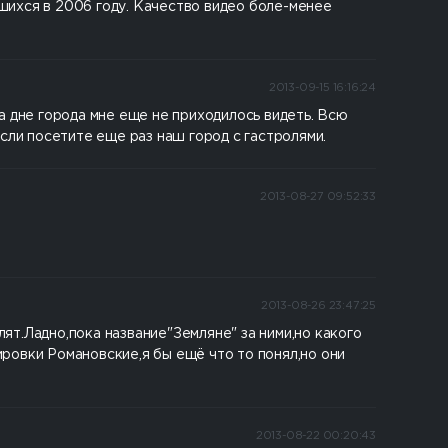
шихся в 2006 году. Качество видео боле-менее
2013-09-15 16:16:24
а дне города мне еще не приходилось видеть. Всю
сли посетите еще раз наш город с гастролями.
2013-08-27 09:52:33
2013-08-26 23:47:25
т.Ладно,пока название"Земляне" за ними,но какого
ровки Романовские,я бы ещё что то понял,но они
2013-08-22 00:20:43