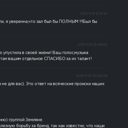
2013-11-13 12:12:43
ли, я уверенна,что зал был бы ПОЛНЫМ !!!Был бы
2013-11-13 12:08:40
го упустила в своей жизни! Ваш голос,музыка
антам вашим отдельное СПАСИБО за их талант!
2013-11-13 00:04:28
 не для вас). Это ответ на всяческие происки наших
нно) группой Земляне.
езную борьбу за бренд, так как известно, что наши