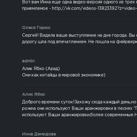
Вот вам Инна еще одна видео-версия одного из трех
приемлемое - http://vk.com/videos-13823392?z=vide
Олеся Горюк
Сергей! Видела ваше выступление на дне города. Вы 
дорогу шла под впечатлением. Не пошла на фейрверк,
admin
Алик Ябко (Арад)
Они как китайцы в мировой экономике)
Алик Ябко
Доброго времени суток!Захожу сюда каждый день,но 
рожна они используют Ваши аранжировки в песнях "П
используют Ваши аранжировки,более современные.Н
Инна Демидова