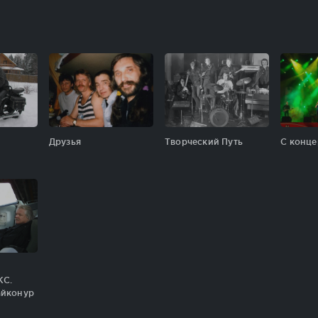
Друзья
Творческий Путь
С конце
КС.
айконур