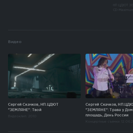
НП ЦДЮТ З
CD-Maximum
Видео
Сергей Скачков, НП.ЦДЮТ
Сергей Скачков, НП.ЦД
"ЗЕМЛЯНЕ": Твой
"ЗЕМЛЯНЕ": Трава у Дом
площадь, День России
Видеоклип. 2010
Концертные съемки. 12.06.