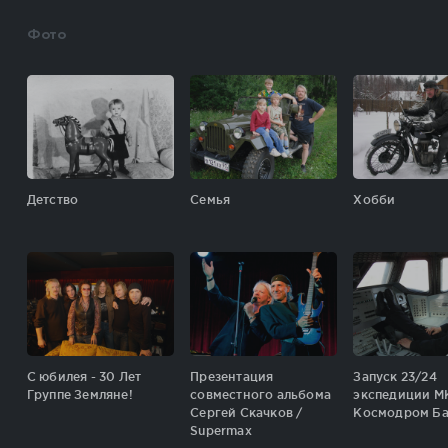
Фото
Детство
Семья
Хобби
С юбилея - 30 Лет
Презентация
Запуск 23/24
Группе Земляне!
совместного альбома
экспедиции М
Сергей Скачков /
Космодром Б
Supermax