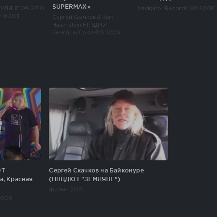
SUPERMAX»
ЕМЛЯНЕ ©® 2010
Navigator Records ©® 2008
 ® 2011
Сергей Скачков & Kurt
Hauenstein НП ЦДЮТ
Земляне/Союз ©® 2009
ЮТ
Сергей Скачков на Байконуре
а; Красная
(НПЦДЮТ "ЗЕМЛЯНЕ")
Фильм. 2013
2006